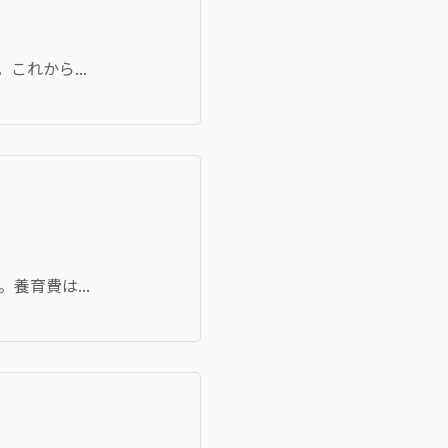
れから...
育費は...