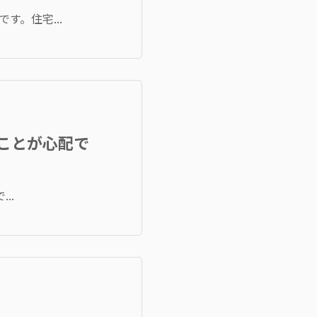
。住宅...
ことが心配で
..