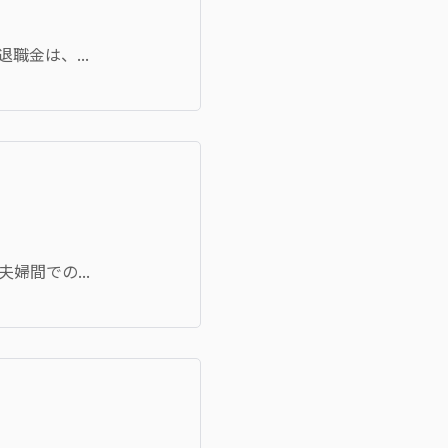
金は、...
間での...